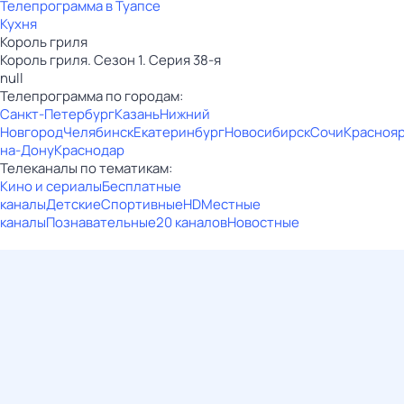
Телепрограмма в Туапсе
Кухня
Король гриля
Король гриля. Сезон 1. Серия 38-я
null
Телепрограмма по городам:
Санкт-Петербург
Казань
Нижний
Новгород
Челябинск
Екатеринбург
Новосибирск
Сочи
Красноя
на-Дону
Краснодар
Телеканалы по тематикам:
Кино и сериалы
Бесплатные
каналы
Детские
Спортивные
HD
Местные
каналы
Познавательные
20 каналов
Новостные