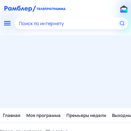
Поиск по интернету
Главная
Моя программа
Премьеры недели
Выходн