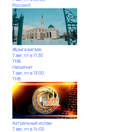
Россия К
Җомга вәгазе
7 авг, пт в 11:30
ТНВ
Нәсыйхәт
7 авг, пт в 13:00
ТНВ
Актуальный ислам
7 авг, пт в 14:00