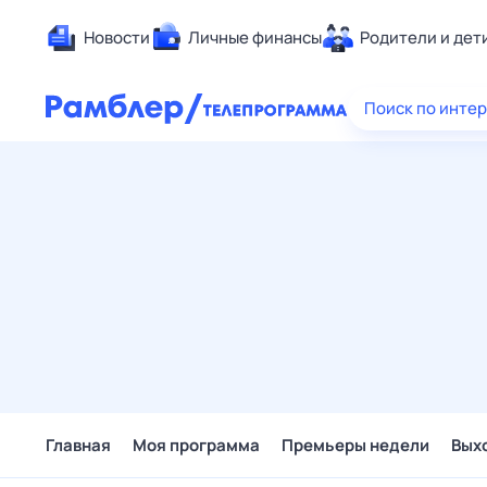
Новости
Личные финансы
Родители и дет
Здоровье
Поиск по инте
Развлечен
Дом и уют
Спорт
Карьера
Авто
Технологи
Жизненные
Сберегаем
Гороскопы
Главная
Моя программа
Премьеры недели
Вых