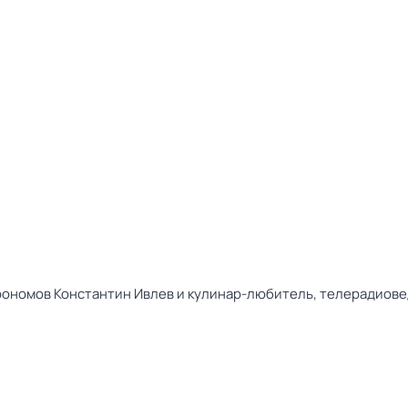
рономов Константин Ивлев и кулинар-любитель, телерадиове