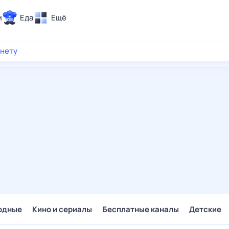
и
Еда
Ещё
Почта
рнету
ия и отдых
Поиск
Погода
ТВ-программа
и и тренды
 ситуации
 вместе
Помощь
одные
Кино и сериалы
Бесплатные каналы
Детские