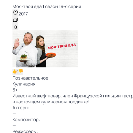
Моя-твоя еда 1 сезон 19-я серия
2017
0
1
Познавательное
Кулинария
6
+
Известный шеф-повар, член Французской гильдии гаст
в настоящем кулинарном поединке!
Актеры:
—
Композитор:
—
Режиссеры: