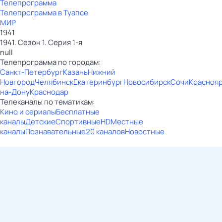
Телепрограмма
Телепрограмма в Туапсе
МИР
1941
1941. Сезон 1. Серия 1-я
null
Телепрограмма по городам:
Санкт-Петербург
Казань
Нижний
Новгород
Челябинск
Екатеринбург
Новосибирск
Сочи
Красноя
на-Дону
Краснодар
Телеканалы по тематикам:
Кино и сериалы
Бесплатные
каналы
Детские
Спортивные
HD
Местные
каналы
Познавательные
20 каналов
Новостные