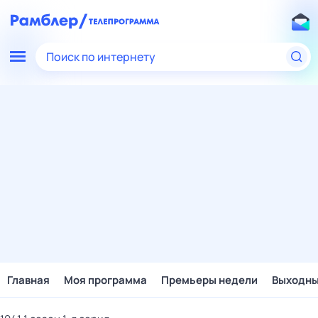
Поиск по интернету
Главная
Моя программа
Премьеры недели
Выходн