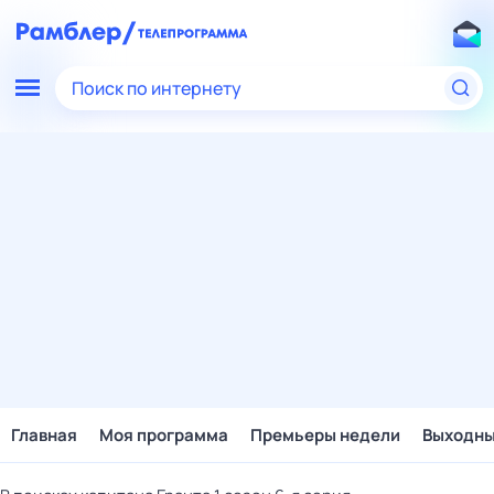
Поиск по интернету
Главная
Моя программа
Премьеры недели
Выходн