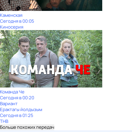
Каменская
Сегодня в 00:05
Киносерия
Команда Че
Сегодня в 00:20
Вариант
Ерактагы йолдызым
Сегодня в 01:25
ТНВ
Больше похожих передач