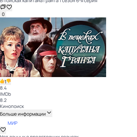
В поисках капитана Гранта 1 сезон 6-я серия
0
1
8.4
IMDb
8.2
Кинопоиск
Больше информации
МИР
Нет данных о предстоящих сеансах