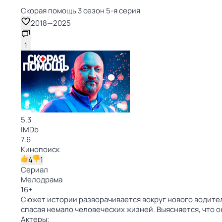
Скорая помощь 3 сезон 5-я серия
2018
—
2025
1
5.3
IMDb
7.6
Кинопоиск
4
1
Сериал
Мелодрама
16
+
Сюжет истории разворачивается вокруг нового водител
спасая немало человеческих жизней. Выясняется, что 
Актеры: