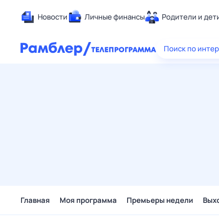
Новости
Личные финансы
Родители и дет
Здоровье
Поиск по инте
Развлечен
Дом и уют
Спорт
Карьера
Авто
Технологи
Жизненные
Сберегаем
Гороскопы
Главная
Моя программа
Премьеры недели
Вых