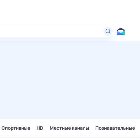
Спортивные
HD
Местные каналы
Познавательные