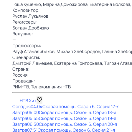
Гоша Куценко,
Марина Доможирова,
Екатерина Волкова
Композитор:
Руслан Лукьянов
Режиссеры:
Богдан Дробязко
Ведущие:
—
Продюссеры:
Рауф Атамалибеков,
Михаил Хлебородов,
Галина Хлебо
Сценаристы:
Дмитрий Лемешев,
Екатерина Григорьева,
Тигран Агав
Страна:
Россия
Продакшн:
РИМ-ТВ,
Телекомпания НТВ
НТВ Хит
Сегодня
04:04
Скорая помощь
. Сезон 6
. Серия 17-я
Завтра
05:00
Скорая помощь
. Сезон 6
. Серия 18-я
Завтра
05:55
Скорая помощь
. Сезон 6
. Серия 19-я
Завтра
06:50
Скорая помощь
. Сезон 6
. Серия 20-я
Завтра
07:51
Скорая помощь
. Сезон 6
. Серия 21-я