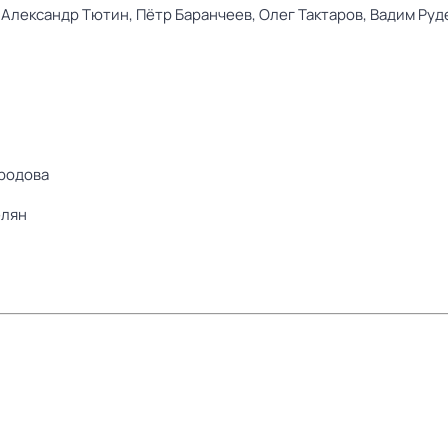
,
Александр Тютин,
Пётр Баранчеев,
Олег Тактаров,
Вадим Руд
родова
елян