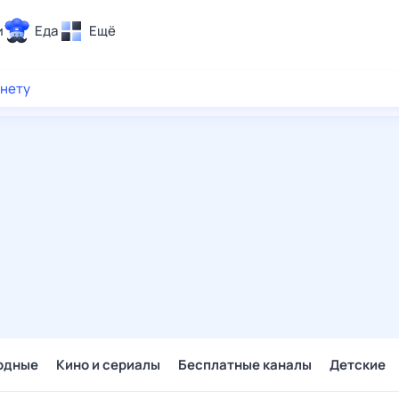
и
Еда
Ещё
Почта
рнету
ия и отдых
Поиск
Погода
ТВ-программа
и и тренды
 ситуации
 вместе
Помощь
одные
Кино и сериалы
Бесплатные каналы
Детские