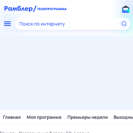
Поиск по интернету
Главная
Моя программа
Премьеры недели
Выходн