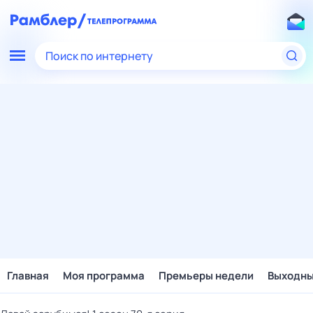
Поиск по интернету
Главная
Моя программа
Премьеры недели
Выходн