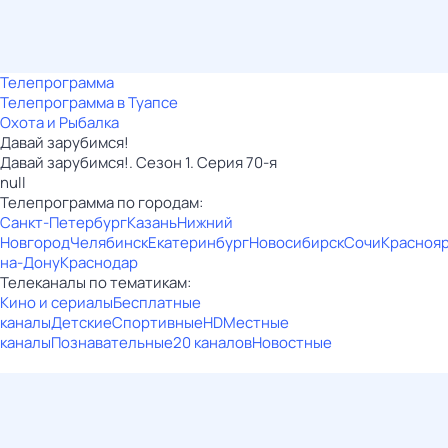
Телепрограмма
Телепрограмма в Туапсе
Охота и Рыбалка
Давай зарубимся!
Давай зарубимся!. Сезон 1. Серия 70-я
null
Телепрограмма по городам:
Санкт-Петербург
Казань
Нижний
Новгород
Челябинск
Екатеринбург
Новосибирск
Сочи
Красноя
на-Дону
Краснодар
Телеканалы по тематикам:
Кино и сериалы
Бесплатные
каналы
Детские
Спортивные
HD
Местные
каналы
Познавательные
20 каналов
Новостные