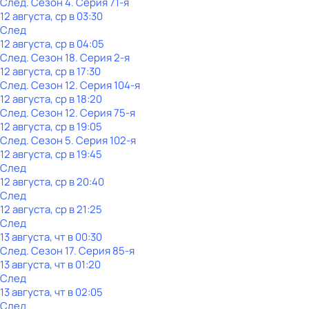
След
. Сезон 4
. Серия 71-я
12 августа, ср в 03:30
След
12 августа, ср в 04:05
След
. Сезон 18
. Серия 2-я
12 августа, ср в 17:30
След
. Сезон 12
. Серия 104-я
12 августа, ср в 18:20
След
. Сезон 12
. Серия 75-я
12 августа, ср в 19:05
След
. Сезон 5
. Серия 102-я
12 августа, ср в 19:45
След
12 августа, ср в 20:40
След
12 августа, ср в 21:25
След
13 августа, чт в 00:30
След
. Сезон 17
. Серия 85-я
13 августа, чт в 01:20
След
13 августа, чт в 02:05
След