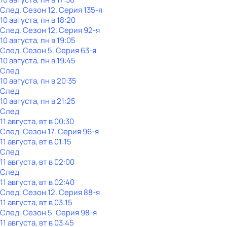
След
. Сезон 12
. Серия 135-я
10 августа, пн в 18:20
След
. Сезон 12
. Серия 92-я
10 августа, пн в 19:05
След
. Сезон 5
. Серия 63-я
10 августа, пн в 19:45
След
10 августа, пн в 20:35
След
10 августа, пн в 21:25
След
11 августа, вт в 00:30
След
. Сезон 17
. Серия 96-я
11 августа, вт в 01:15
След
11 августа, вт в 02:00
След
11 августа, вт в 02:40
След
. Сезон 12
. Серия 88-я
11 августа, вт в 03:15
След
. Сезон 5
. Серия 98-я
11 августа, вт в 03:45