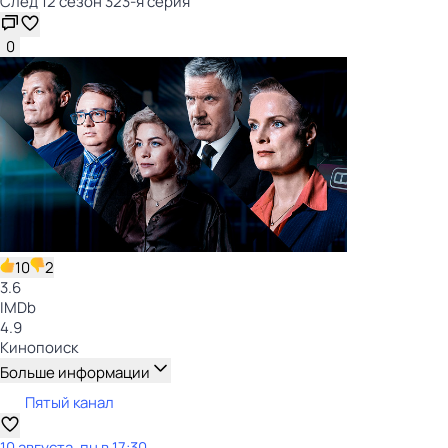
След 12 сезон 323-я серия
0
10
2
3.6
IMDb
4.9
Кинопоиск
Больше информации
Пятый канал
10 августа, пн в 17:30