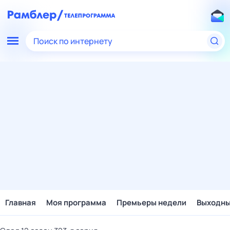
Поиск по интернету
Главная
Моя программа
Премьеры недели
Выходн