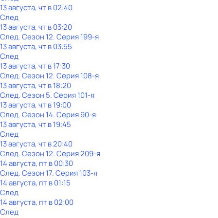
13 августа, чт в 02:40
След
13 августа, чт в 03:20
След
. Сезон 12
. Серия 199-я
13 августа, чт в 03:55
След
13 августа, чт в 17:30
След
. Сезон 12
. Серия 108-я
13 августа, чт в 18:20
След
. Сезон 5
. Серия 101-я
13 августа, чт в 19:00
След
. Сезон 14
. Серия 90-я
13 августа, чт в 19:45
След
13 августа, чт в 20:40
След
. Сезон 12
. Серия 209-я
14 августа, пт в 00:30
След
. Сезон 17
. Серия 103-я
14 августа, пт в 01:15
След
14 августа, пт в 02:00
След