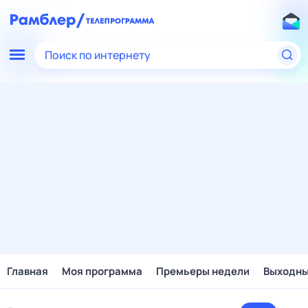
Поиск по интернету
Главная
Моя программа
Премьеры недели
Выходн