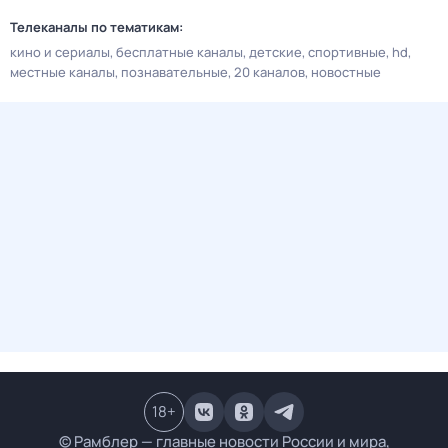
Телеканалы по тематикам:
кино и сериалы
бесплатные каналы
детские
спортивные
hd
местные каналы
познавательные
20 каналов
новостные
18
+
© Рамблер — главные новости России и мира,