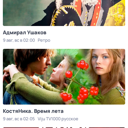
Адмирал Ушаков
9 авг, вс в 02:00
Ретро
КостяНика. Время лета
9 авг, вс в 02:05
Viju TV1000 русское