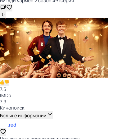
Бигуди Кармен 2 сезон 4-я серия
0
7.5
IMDb
7.9
Кинопоиск
Больше информации
.red
Нет данных о предстоящих сеансах