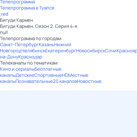
Телепрограмма
Телепрограмма в Туапсе
.red
Бигуди Кармен
Бигуди Кармен. Сезон 2. Серия 4-я
null
Телепрограмма по городам:
Санкт-Петербург
Казань
Нижний
Новгород
Челябинск
Екатеринбург
Новосибирск
Сочи
Красноя
на-Дону
Краснодар
Телеканалы по тематикам:
Кино и сериалы
Бесплатные
каналы
Детские
Спортивные
HD
Местные
каналы
Познавательные
20 каналов
Новостные