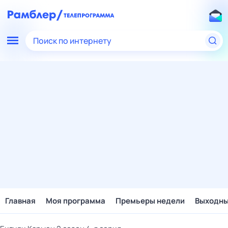
Поиск по интернету
Главная
Моя программа
Премьеры недели
Выходн