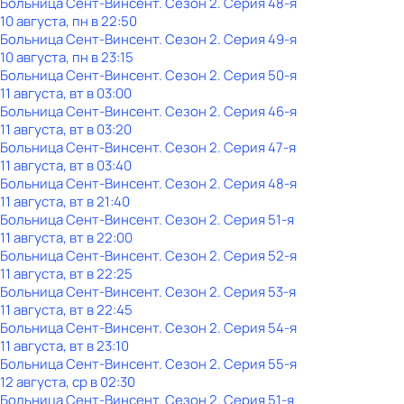
Больница Сент-Винсент
. Сезон 2
. Серия 48-я
10 августа, пн в 22:50
Больница Сент-Винсент
. Сезон 2
. Серия 49-я
10 августа, пн в 23:15
Больница Сент-Винсент
. Сезон 2
. Серия 50-я
11 августа, вт в 03:00
Больница Сент-Винсент
. Сезон 2
. Серия 46-я
11 августа, вт в 03:20
Больница Сент-Винсент
. Сезон 2
. Серия 47-я
11 августа, вт в 03:40
Больница Сент-Винсент
. Сезон 2
. Серия 48-я
11 августа, вт в 21:40
Больница Сент-Винсент
. Сезон 2
. Серия 51-я
11 августа, вт в 22:00
Больница Сент-Винсент
. Сезон 2
. Серия 52-я
11 августа, вт в 22:25
Больница Сент-Винсент
. Сезон 2
. Серия 53-я
11 августа, вт в 22:45
Больница Сент-Винсент
. Сезон 2
. Серия 54-я
11 августа, вт в 23:10
Больница Сент-Винсент
. Сезон 2
. Серия 55-я
12 августа, ср в 02:30
Больница Сент-Винсент
. Сезон 2
. Серия 51-я