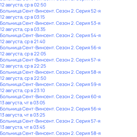
12 августа, ср в 02:50
Больница Сент-Винсент
. Сезон 2
. Серия 52-я
12 августа, ср в 03:15
Больница Сент-Винсент
. Сезон 2
. Серия 53-я
12 августа, ср в 03:35
Больница Сент-Винсент
. Сезон 2
. Серия 54-я
12 августа, ср в 21:40
Больница Сент-Винсент
. Сезон 2
. Серия 56-я
12 августа, ср в 22:05
Больница Сент-Винсент
. Сезон 2
. Серия 57-я
12 августа, ср в 22:25
Больница Сент-Винсент
. Сезон 2
. Серия 58-я
12 августа, ср в 22:50
Больница Сент-Винсент
. Сезон 2
. Серия 59-я
12 августа, ср в 23:10
Больница Сент-Винсент
. Сезон 2
. Серия 60-я
13 августа, чт в 03:05
Больница Сент-Винсент
. Сезон 2
. Серия 56-я
13 августа, чт в 03:25
Больница Сент-Винсент
. Сезон 2
. Серия 57-я
13 августа, чт в 03:45
Больница Сент-Винсент
. Сезон 2
. Серия 58-я