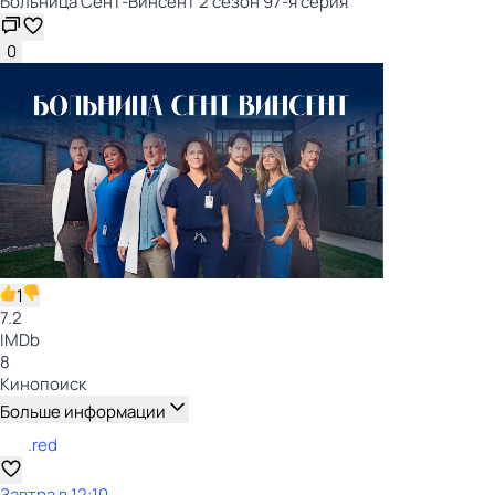
Больница Сент-Винсент 2 сезон 97-я серия
0
1
7.2
IMDb
8
Кинопоиск
Больше информации
.red
Завтра в 12:10