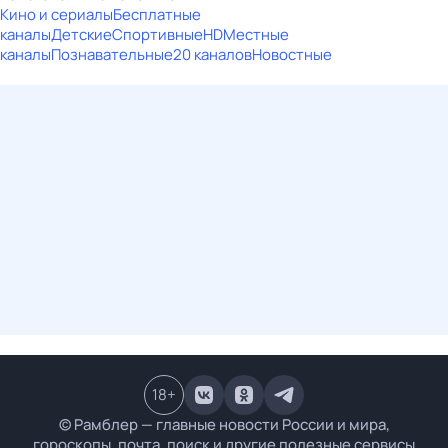
Кино и сериалы
Бесплатные
каналы
Детские
Спортивные
HD
Местные
каналы
Познавательные
20 каналов
Новостные
18
+
© Рамблер — главные новости России и мира,
гороскопы, почта, поиск и другие полезные сервисы