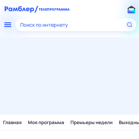
Поиск по интернету
Главная
Моя программа
Премьеры недели
Выходн