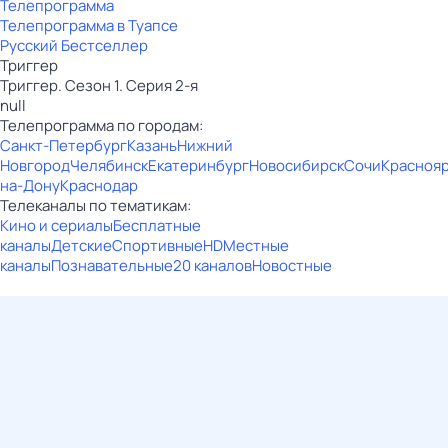
Телепрограмма
Телепрограмма в Туапсе
Русский Бестселлер
Триггер
Триггер. Сезон 1. Серия 2-я
null
Телепрограмма по городам:
Санкт-Петербург
Казань
Нижний
Новгород
Челябинск
Екатеринбург
Новосибирск
Сочи
Красноя
на-Дону
Краснодар
Телеканалы по тематикам:
Кино и сериалы
Бесплатные
каналы
Детские
Спортивные
HD
Местные
каналы
Познавательные
20 каналов
Новостные