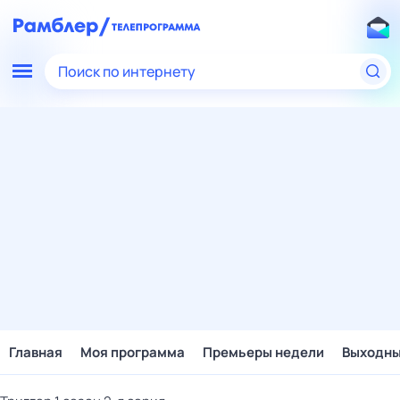
Поиск по интернету
Главная
Моя программа
Премьеры недели
Выходн