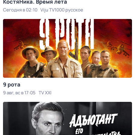
КостяНика. Время лета
Сегодня в 02:10
Viju TV1000 русское
9 рота
9 авг, вс в 17:05
TV XXI