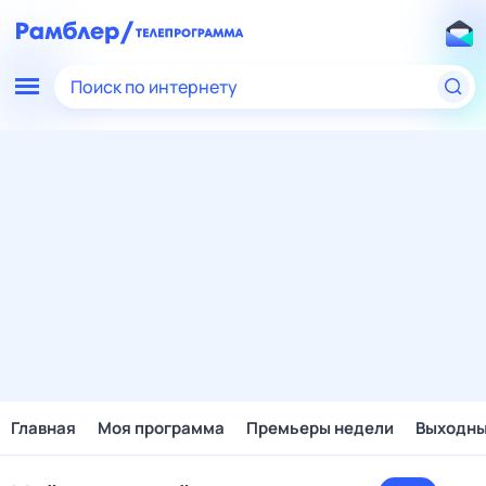
Поиск по интернету
Главная
Моя программа
Премьеры недели
Выходн