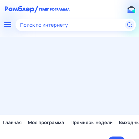
Поиск по интернету
Главная
Моя программа
Премьеры недели
Выходн