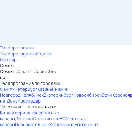
Телепрограмма
Телепрограмма в Туапсе
Сапфир
Семья
Семья. Сезон 1. Серия 36-я
null
Телепрограмма по городам:
Санкт-Петербург
Казань
Нижний
Новгород
Челябинск
Екатеринбург
Новосибирск
Сочи
Красноя
на-Дону
Краснодар
Телеканалы по тематикам:
Кино и сериалы
Бесплатные
каналы
Детские
Спортивные
HD
Местные
каналы
Познавательные
20 каналов
Новостные