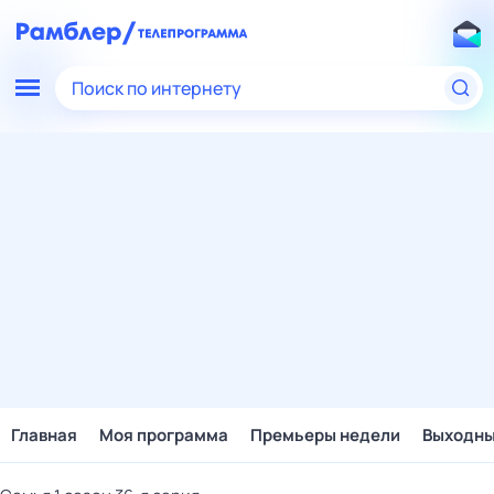
Поиск по интернету
Главная
Моя программа
Премьеры недели
Выходн