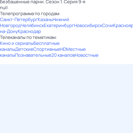
Безбашенные парни. Сезон 1. Серия 9-я
null
Телепрограмма по городам:
Санкт-Петербург
Казань
Нижний
Новгород
Челябинск
Екатеринбург
Новосибирск
Сочи
Красноя
на-Дону
Краснодар
Телеканалы по тематикам:
Кино и сериалы
Бесплатные
каналы
Детские
Спортивные
HD
Местные
каналы
Познавательные
20 каналов
Новостные