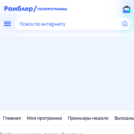
Поиск по интернету
Главная
Моя программа
Премьеры недели
Выходн