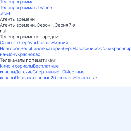
Телепрограмма
Телепрограмма в Туапсе
.sci-fi
Агенты времени
Агенты времени. Сезон 1. Серия 7-я
null
Телепрограмма по городам:
Санкт-Петербург
Казань
Нижний
Новгород
Челябинск
Екатеринбург
Новосибирск
Сочи
Красноя
на-Дону
Краснодар
Телеканалы по тематикам:
Кино и сериалы
Бесплатные
каналы
Детские
Спортивные
HD
Местные
каналы
Познавательные
20 каналов
Новостные