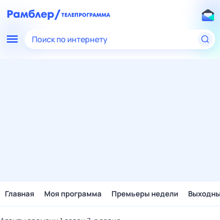
Поиск по интернету
Главная
Моя программа
Премьеры недели
Выходн