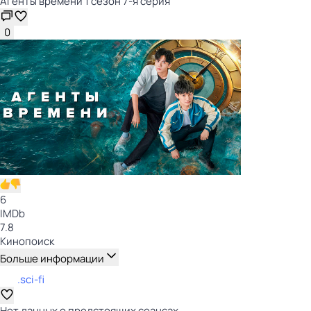
Агенты времени 1 сезон 7-я серия
0
6
IMDb
7.8
Кинопоиск
Больше информации
.sci-fi
Нет данных о предстоящих сеансах