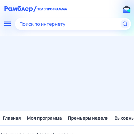
Поиск по интернету
Главная
Моя программа
Премьеры недели
Выходн