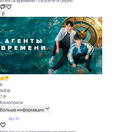
Агенты времени 1 сезон 8-я серия
0
6
IMDb
7.8
Кинопоиск
Больше информации
.sci-fi
Нет данных о предстоящих сеансах