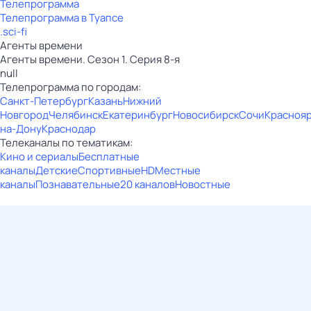
Телепрограмма
Телепрограмма в Туапсе
.sci-fi
Агенты времени
Агенты времени. Сезон 1. Серия 8-я
null
Телепрограмма по городам:
Санкт-Петербург
Казань
Нижний
Новгород
Челябинск
Екатеринбург
Новосибирск
Сочи
Красноя
на-Дону
Краснодар
Телеканалы по тематикам:
Кино и сериалы
Бесплатные
каналы
Детские
Спортивные
HD
Местные
каналы
Познавательные
20 каналов
Новостные