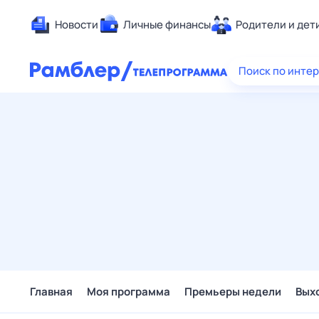
Новости
Личные финансы
Родители и дет
Здоровье
Поиск по инте
Развлечен
Дом и уют
Спорт
Карьера
Авто
Технологи
Жизненные
Сберегаем
Гороскопы
Главная
Моя программа
Премьеры недели
Вых