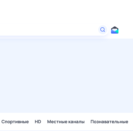
Спортивные
HD
Местные каналы
Познавательные