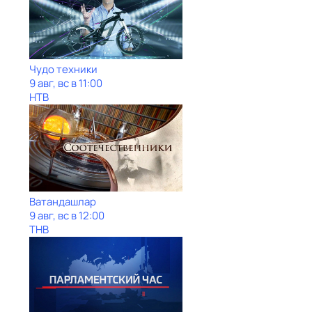
Чудо техники
9 авг, вс в 11:00
НТВ
Ватандашлар
9 авг, вс в 12:00
ТНВ