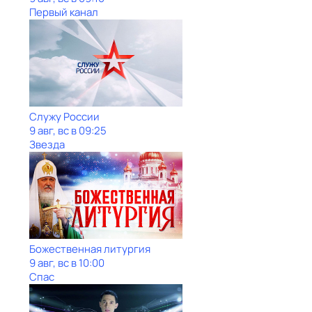
Первый канал
Служу Рoсcии
9 авг, вс в 09:25
Звезда
Божественная литургия
9 авг, вс в 10:00
Спас