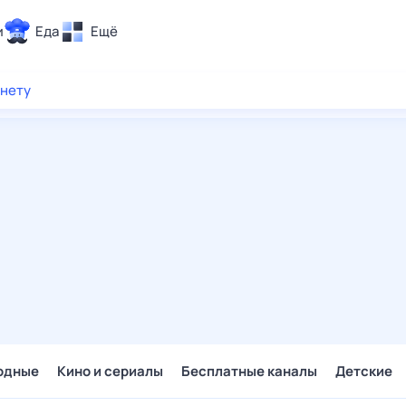
и
Еда
Ещё
Почта
рнету
ия и отдых
Поиск
Погода
ТВ-программа
и и тренды
 ситуации
 вместе
Помощь
одные
Кино и сериалы
Бесплатные каналы
Детские