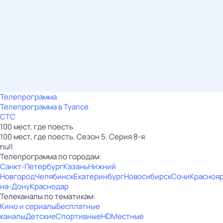
Телепрограмма
Телепрограмма в Туапсе
СТС
100 мест, где поесть
100 мест, где поесть. Сезон 5. Серия 8-я
null
Телепрограмма по городам:
Санкт-Петербург
Казань
Нижний
Новгород
Челябинск
Екатеринбург
Новосибирск
Сочи
Красноя
на-Дону
Краснодар
Телеканалы по тематикам:
Кино и сериалы
Бесплатные
каналы
Детские
Спортивные
HD
Местные