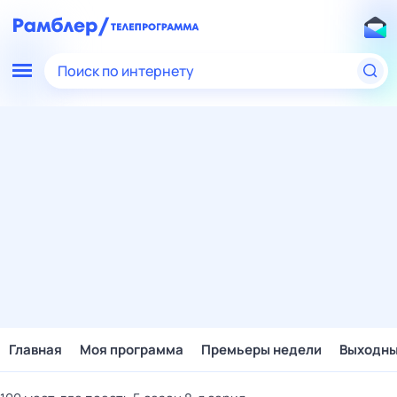
Поиск по интернету
Главная
Моя программа
Премьеры недели
Выходн