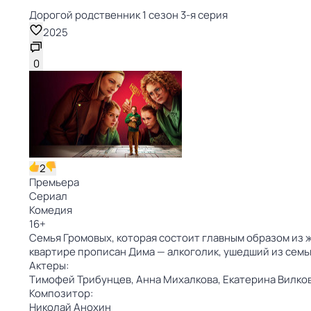
Дорогой родственник 1 сезон 3-я серия
2025
0
2
Премьера
Сериал
Комедия
16
+
Семья Громовых, которая состоит главным образом из 
квартире прописан Дима — алкоголик, ушедший из семь
Актеры:
Тимофей Трибунцев,
Анна Михалкова,
Екатерина Вилко
Композитор:
Николай Анохин