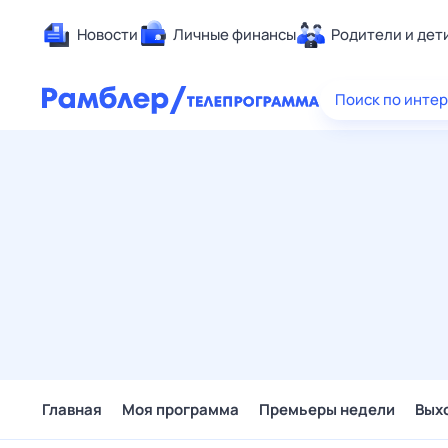
Новости
Личные финансы
Родители и дет
Здоровье
Поиск по инте
Развлечен
Дом и уют
Спорт
Карьера
Авто
Технологи
Жизненные
Сберегаем
Гороскопы
Главная
Моя программа
Премьеры недели
Вых