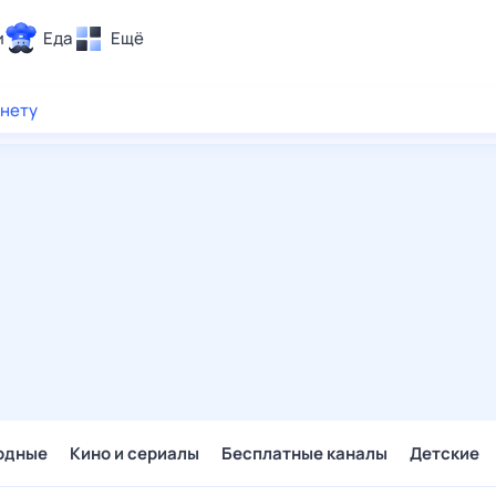
и
Еда
Ещё
Почта
рнету
ия и отдых
Поиск
Погода
ТВ-программа
и и тренды
 ситуации
 вместе
Помощь
одные
Кино и сериалы
Бесплатные каналы
Детские