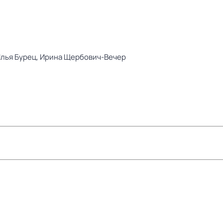
лья Бурец,
Ирина Щербович-Вечер