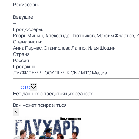
Режиссеры:
—
Ведущие:
—
Продюссеры:
Игорь Мишин,
Александр Плотников,
Максим Филатов,
И
Сценаристы:
Анна Пармас,
Станислава Лаппо,
Илья Шошин
Страна:
Россия
Продакшн:
ЛУКФИЛЬМ / LOOKFILM,
KION / МТС Медиа
СТС
Нет данных о предстоящих сеансах
Вам может понравиться