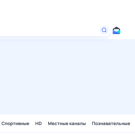
Спортивные
HD
Местные каналы
Познавательные