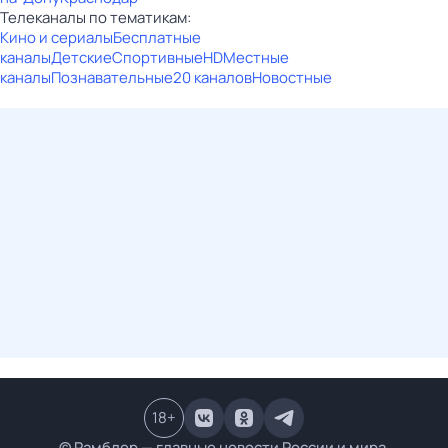
Телеканалы по тематикам:
Кино и сериалы
Бесплатные
каналы
Детские
Спортивные
HD
Местные
каналы
Познавательные
20 каналов
Новостные
18
+
© Рамблер — главные новости России и мира,