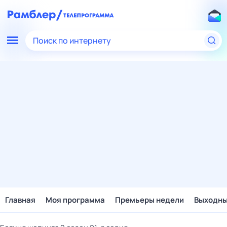
Поиск по интернету
Главная
Моя программа
Премьеры недели
Выходн