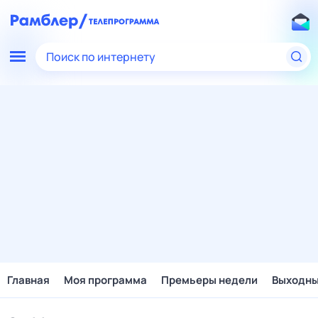
Поиск по интернету
Главная
Моя программа
Премьеры недели
Выходн