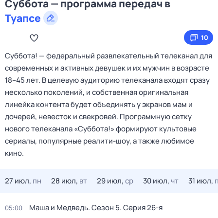
Суббота — программа передач в
Туапсе
10
Cуббота! — федеральный развлекательный телеканал для
современных и активных девушек и их мужчин в возрасте
18–45 лет. В целевую аудиторию телеканала входят сразу
несколько поколений, и собственная оригинальная
линейка контента будет объединять у экранов мам и
дочерей, невесток и свекровей. Программную сетку
нового телеканала «Суббота!» формируют культовые
сериалы, популярные реалити-шоу, а также любимое
кино.
27 июл,
пн
28 июл,
вт
29 июл,
ср
30 июл,
чт
31 июл,
Маша и Медведь
. Сезон 5
. Серия 26-я
05:00