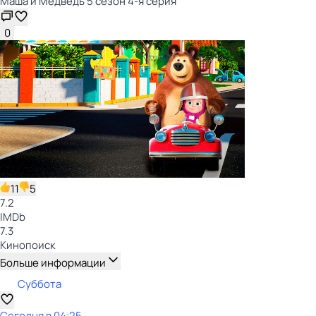
Маша и Медведь 5 сезон 4-я серия
0
11
5
7.2
IMDb
7.3
Кинопоиск
Больше информации
Суббота
Сегодня в 04:25