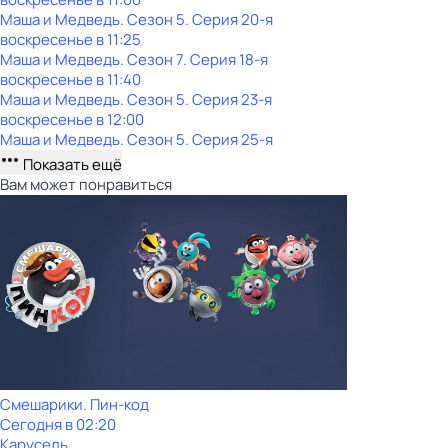
Маша и Медведь
. Сезон 5
. Серия 20-я
воскресенье
в
11:25
Маша и Медведь
. Сезон 7
. Серия 18-я
воскресенье
в
11:40
Маша и Медведь
. Сезон 5
. Серия 23-я
воскресенье
в
12:00
Маша и Медведь
. Сезон 5
. Серия 25-я
Показать ещё
Вам может понравиться
Смешарики. Пин-код
Сегодня в 02:20
Карусель