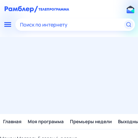
Поиск по интернету
Главная
Моя программа
Премьеры недели
Выходн