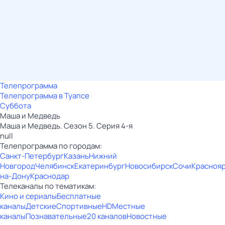
Телепрограмма
Телепрограмма в Туапсе
Суббота
Маша и Медведь
Маша и Медведь. Сезон 5. Серия 4-я
null
Телепрограмма по городам:
Санкт-Петербург
Казань
Нижний
Новгород
Челябинск
Екатеринбург
Новосибирск
Сочи
Красноя
на-Дону
Краснодар
Телеканалы по тематикам:
Кино и сериалы
Бесплатные
каналы
Детские
Спортивные
HD
Местные
каналы
Познавательные
20 каналов
Новостные