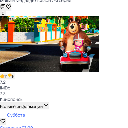
Маша и Медведь 6 сезон 7-я серия
0
11
5
7.2
IMDb
7.3
Кинопоиск
Больше информации
Суббота
Сегодня в 07:20