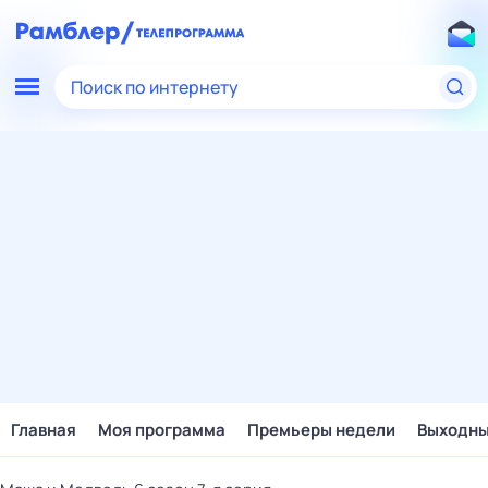
Поиск по интернету
Главная
Моя программа
Премьеры недели
Выходн