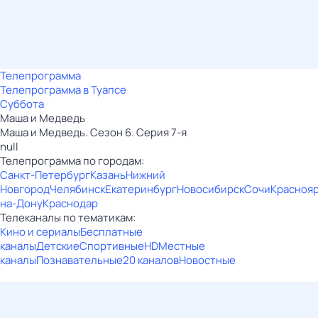
Телепрограмма
Телепрограмма в Туапсе
Суббота
Маша и Медведь
Маша и Медведь. Сезон 6. Серия 7-я
null
Телепрограмма по городам:
Санкт-Петербург
Казань
Нижний
Новгород
Челябинск
Екатеринбург
Новосибирск
Сочи
Красноя
на-Дону
Краснодар
Телеканалы по тематикам:
Кино и сериалы
Бесплатные
каналы
Детские
Спортивные
HD
Местные
каналы
Познавательные
20 каналов
Новостные