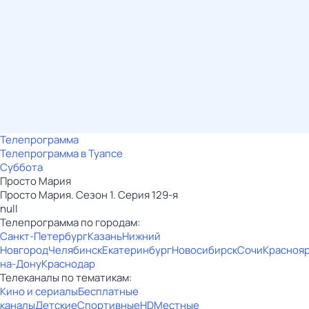
Телепрограмма
Телепрограмма в Туапсе
Суббота
Просто Мария
Просто Мария. Сезон 1. Серия 129-я
null
Телепрограмма по городам:
Санкт-Петербург
Казань
Нижний
Новгород
Челябинск
Екатеринбург
Новосибирск
Сочи
Красноя
на-Дону
Краснодар
Телеканалы по тематикам:
Кино и сериалы
Бесплатные
каналы
Детские
Спортивные
HD
Местные