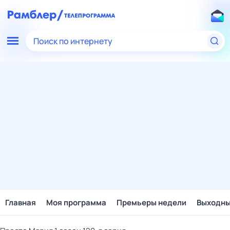
Поиск по интернету
Главная
Моя программа
Премьеры недели
Выходн