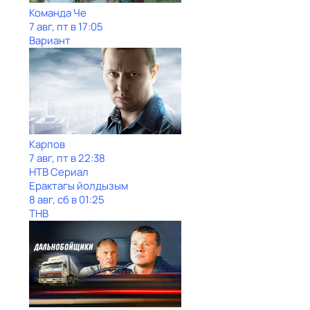
Команда Че
7 авг, пт в 17:05
Вариант
Карпов
7 авг, пт в 22:38
НТВ Сериал
Ерактагы йолдызым
8 авг, сб в 01:25
ТНВ