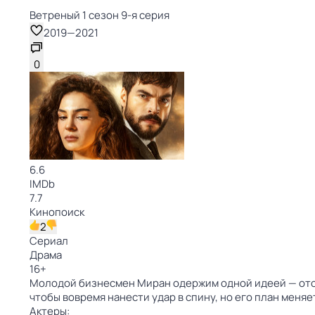
Ветреный 1 сезон 9-я серия
2019
—
2021
0
6.6
IMDb
7.7
Кинопоиск
2
Сериал
Драма
16
+
Молодой бизнесмен Миран одержим одной идеей — ото
чтобы вовремя нанести удар в спину, но его план меня
Актеры: