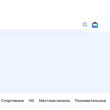
Спортивные
HD
Местные каналы
Познавательные