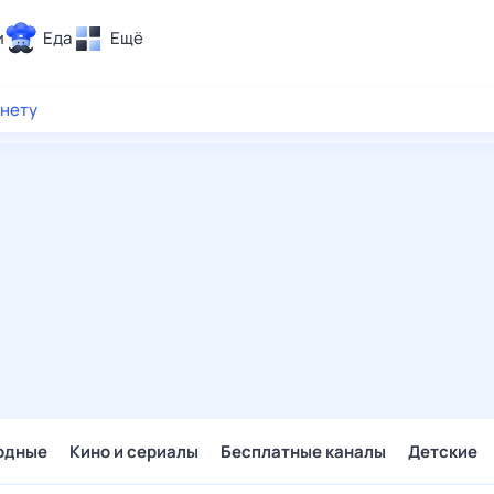
и
Еда
Ещё
Почта
рнету
ия и отдых
Поиск
Погода
ТВ-программа
и и тренды
 ситуации
 вместе
Помощь
одные
Кино и сериалы
Бесплатные каналы
Детские