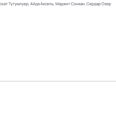
рхат Тутумлуер,
Айда Аксель,
Маджит Сонкан,
Сердар Озер