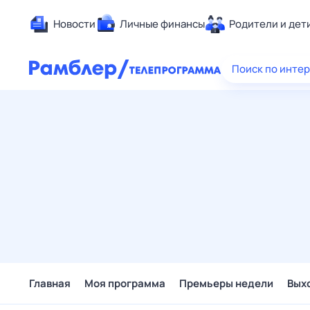
Новости
Личные финансы
Родители и дет
Здоровье
Поиск по инте
Развлечен
Дом и уют
Спорт
Карьера
Авто
Технологи
Жизненные
Сберегаем
Гороскопы
Главная
Моя программа
Премьеры недели
Вых