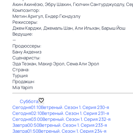
Акин Акинёзю,
Эбру Шахин,
Гюлчин Сантурджуодлу,
Се
Композитор:
Метин Аригул,
Ендер Гюндузлу
Режиссеры:
Джем Карджи,
Джемаль Шан,
Али Ильхан,
Барыш Йош
Ведущие:
—
Продюссеры:
Бану Акдениз
Сценаристы:
Эда Тезкан,
Махир Эрол,
Сема Али Эрол
Страна:
Турция
Продакшн:
Mia Yapim
Суббота
Сегодня
01:10
Ветреный
. Сезон 1
. Серия 230-я
Сегодня
02:10
Ветреный
. Сезон 1
. Серия 231-я
Сегодня
03:00
Ветреный
. Сезон 1
. Серия 232-я
Завтра
00:50
Ветреный
. Сезон 1
. Серия 233-я
Завтра
01:50
Ветреный
. Сезон 1
. Серия 234-я