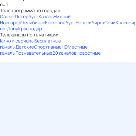
null
Телепрограмма по городам:
Санкт-Петербург
Казань
Нижний
Новгород
Челябинск
Екатеринбург
Новосибирск
Сочи
Красноя
на-Дону
Краснодар
Телеканалы по тематикам:
Кино и сериалы
Бесплатные
каналы
Детские
Спортивные
HD
Местные
каналы
Познавательные
20 каналов
Новостные