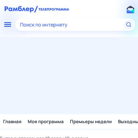
Поиск по интернету
Главная
Моя программа
Премьеры недели
Выходн