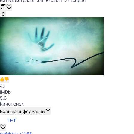
Битва экстрасенсов 18 сезон 12-я серия
0
4.1
IMDb
5.6
Кинопоиск
Больше информации
ТНТ
суббота
в
11:55