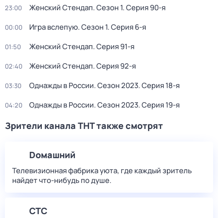
Женский Стендап
. Сезон 1
. Серия 90-я
23:00
Игpа вслeпую
. Сезон 1
. Серия 6-я
00:00
Женский Стендап
. Серия 91-я
01:50
Женский Стендап
. Серия 92-я
02:40
Однажды в России
. Сезон 2023
. Серия 18-я
03:30
Однажды в России
. Сезон 2023
. Серия 19-я
04:20
Зрители канала ТНТ также смотрят
Dомашний
Телевизионная фабрика уюта, где каждый зритель
найдет что‑нибудь по душе.
СТС