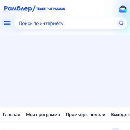
Поиск по интернету
Главная
Моя программа
Премьеры недели
Выходн