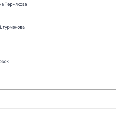
на Пермякова
Штурманова
рзок