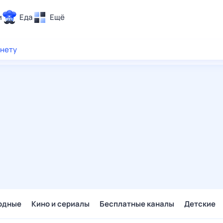
и
Еда
Ещё
Почта
рнету
ия и отдых
Поиск
Погода
ТВ-программа
и и тренды
 ситуации
 вместе
Помощь
одные
Кино и сериалы
Бесплатные каналы
Детские