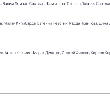
.,
Вадим Демчог,
Светлана Камынина,
Татьяна Лянник,
Светла
в,
Милан Килибарда,
Евгений Невский,
Радда Новикова,
Дина 
ус,
Антон Косьмин,
Марат Дулатов,
Сергей Фирсов,
Кирилл Ке