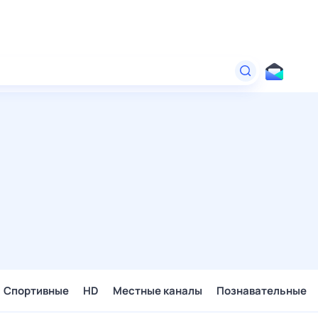
Спортивные
HD
Местные каналы
Познавательные