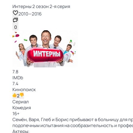
Интерны 2 сезон 2-я серия
2010
—
2016
0
7.8
IMDb
7.4
Кинопоиск
2
Сериал
Комедия
16
+
Семён, Варя, Глеб и Борис прибывают в больницу для 
подопечным испытания на сообразительность и профес
Актеры: