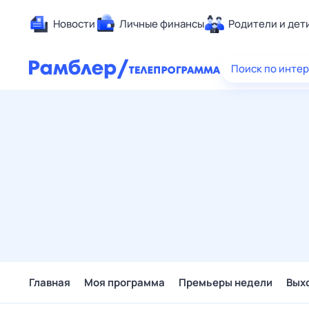
Новости
Личные финансы
Родители и дет
Здоровье
Поиск по инте
Развлечен
Дом и уют
Спорт
Карьера
Авто
Технологи
Жизненные
Сберегаем
Гороскопы
Главная
Моя программа
Премьеры недели
Вых