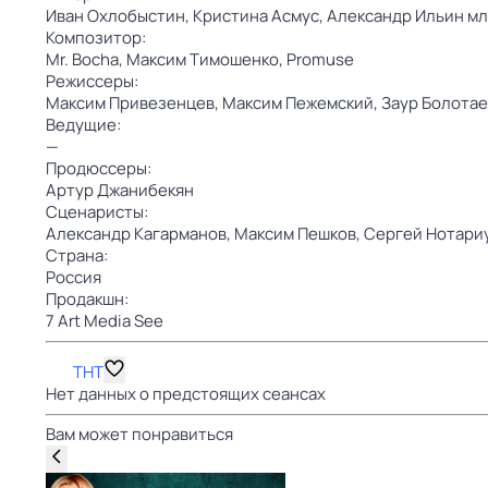
Иван Охлобыстин,
Кристина Асмус,
Александр Ильин мл
Композитор:
Mr. Bocha,
Максим Тимошенко,
Promuse
Режиссеры:
Максим Привезенцев,
Максим Пежемский,
Заур Болотае
Ведущие:
—
Продюссеры:
Артур Джанибекян
Сценаристы:
Александр Кагарманов,
Максим Пешков,
Сергей Нотари
Страна:
Россия
Продакшн:
7 Art Media See
ТНТ
Нет данных о предстоящих сеансах
Вам может понравиться