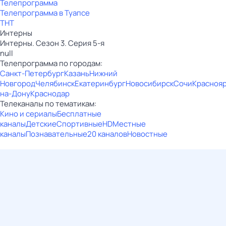
Телепрограмма
Телепрограмма в Туапсе
ТНТ
Интерны
Интерны. Сезон 3. Серия 5-я
null
Телепрограмма по городам:
Санкт-Петербург
Казань
Нижний
Новгород
Челябинск
Екатеринбург
Новосибирск
Сочи
Красноя
на-Дону
Краснодар
Телеканалы по тематикам:
Кино и сериалы
Бесплатные
каналы
Детские
Спортивные
HD
Местные
каналы
Познавательные
20 каналов
Новостные