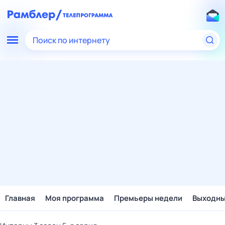
Поиск по интернету
Главная
Моя программа
Премьеры недели
Выходн