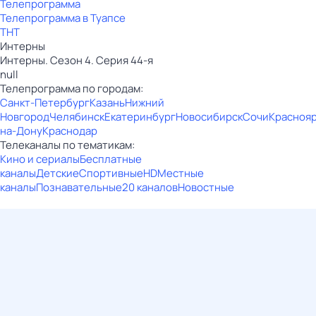
Телепрограмма
Телепрограмма в Туапсе
ТНТ
Интерны
Интерны. Сезон 4. Серия 44-я
null
Телепрограмма по городам:
Санкт-Петербург
Казань
Нижний
Новгород
Челябинск
Екатеринбург
Новосибирск
Сочи
Красноя
на-Дону
Краснодар
Телеканалы по тематикам:
Кино и сериалы
Бесплатные
каналы
Детские
Спортивные
HD
Местные
каналы
Познавательные
20 каналов
Новостные