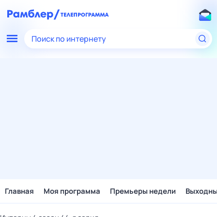
Поиск по интернету
Главная
Моя программа
Премьеры недели
Выходн