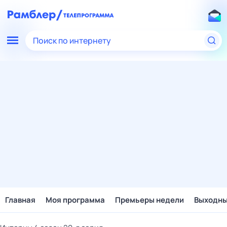
Поиск по интернету
Главная
Моя программа
Премьеры недели
Выходн