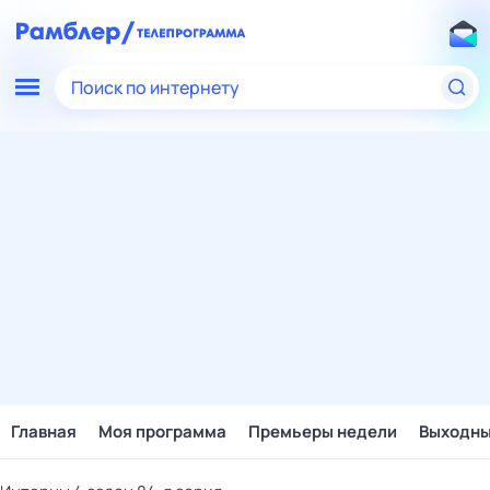
Поиск по интернету
Главная
Моя программа
Премьеры недели
Выходн