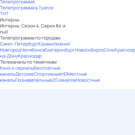
Телепрограмма
Телепрограмма в Туапсе
ТНТ
Интерны
Интерны. Сезон 4. Серия 84-я
null
Телепрограмма по городам:
Санкт-Петербург
Казань
Нижний
Новгород
Челябинск
Екатеринбург
Новосибирск
Сочи
Красноя
на-Дону
Краснодар
Телеканалы по тематикам:
Кино и сериалы
Бесплатные
каналы
Детские
Спортивные
HD
Местные
каналы
Познавательные
20 каналов
Новостные