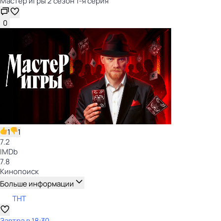
Мастер игры 2 сезон 1-я серия
0
1
1
7.2
IMDb
7.8
Кинопоиск
Больше информации
ТНТ
Завтра в 18:30