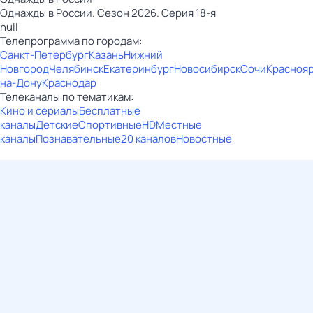
Однажды в России. Сезон 2026. Серия 18-я
null
Телепрограмма по городам:
Санкт-Петербург
Казань
Нижний
Новгород
Челябинск
Екатеринбург
Новосибирск
Сочи
Красноя
на-Дону
Краснодар
Телеканалы по тематикам:
Кино и сериалы
Бесплатные
каналы
Детские
Спортивные
HD
Местные
каналы
Познавательные
20 каналов
Новостные