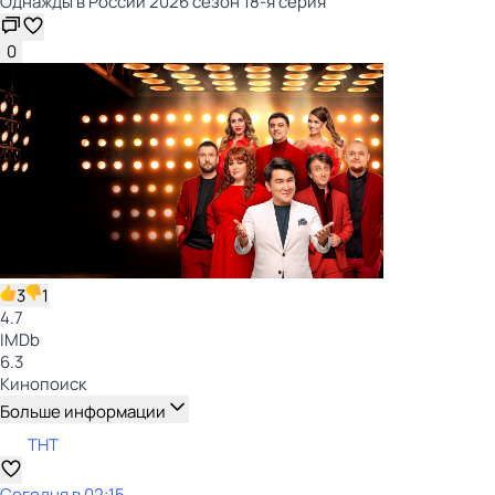
Однажды в России 2026 сезон 18-я серия
0
3
1
4.7
IMDb
6.3
Кинопоиск
Больше информации
ТНТ
Сегодня в 02:15