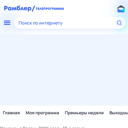
Поиск по интернету
Главная
Моя программа
Премьеры недели
Выходн