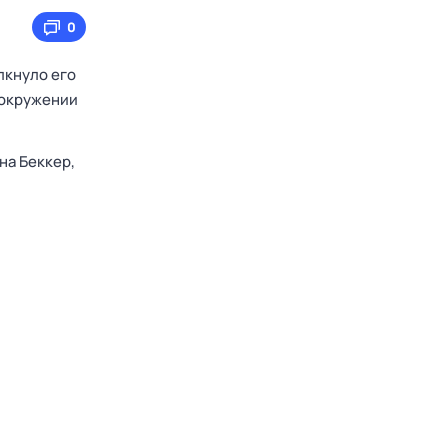
0
лкнуло его
 окружении
на Беккер,