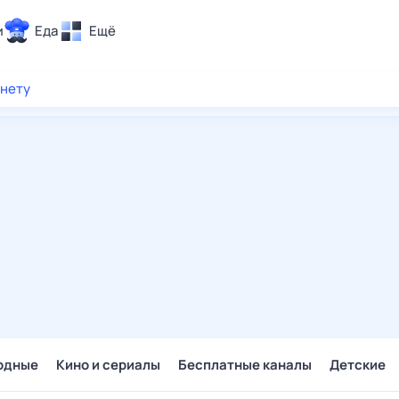
и
Еда
Ещё
Почта
рнету
ия и отдых
Поиск
Погода
ТВ-программа
и и тренды
 ситуации
 вместе
Помощь
одные
Кино и сериалы
Бесплатные каналы
Детские