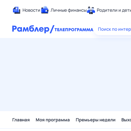
Новости
Личные финансы
Родители и дет
Здоровье
Поиск по инте
Развлечен
Дом и уют
Спорт
Карьера
Авто
Технологи
Жизненные
Сберегаем
Гороскопы
Главная
Моя программа
Премьеры недели
Вых