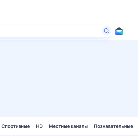
Спортивные
HD
Местные каналы
Познавательные