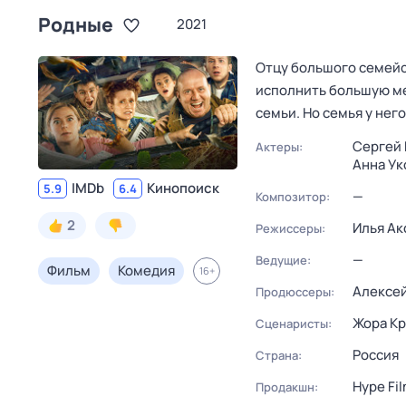
Родные
2021
Отцу большого семейс
исполнить большую ме
семьи. Но семья у не
Сергей 
Актеры:
Анна Ук
IMDb
Кинопоиск
5.9
6.4
—
Композитор:
2
Илья Ак
Режиссеры:
—
Ведущие:
Фильм
Комедия
16
+
Алексей
Продюссеры:
Жора К
Сценаристы:
Россия
Страна:
Hype Fi
Продакшн: