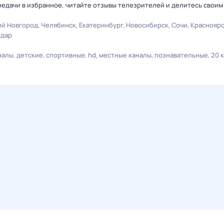
едачи в избранное, читайте отзывы телезрителей и делитесь своим
й Новгород
Челябинск
Екатеринбург
Новосибирск
Сочи
Краснояр
одар
налы
детские
спортивные
hd
местные каналы
познавательные
20 