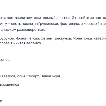
тва поставили неутешительный диагноз. Это событие подто
чту — спеть песню на Грушинском фестивале, и хорошо бы в
го слишком разношерстная…
Бурунов,
Ирина Пегова,
Семён Трескунов,
Монеточка,
Катери
олова,
Никита Павленко
сенов
 Казаков,
Илья Стюарт,
Павел Буря
рыжовников
lm