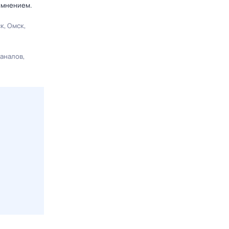
 мнением.
ск
Омск
каналов