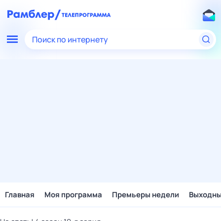
Поиск по интернету
Главная
Моя программа
Премьеры недели
Выходн