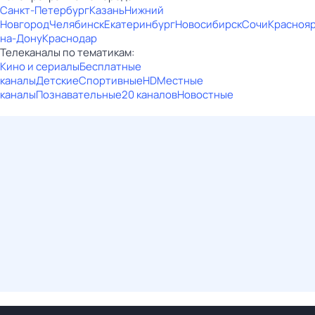
Санкт-Петербург
Казань
Нижний
Новгород
Челябинск
Екатеринбург
Новосибирск
Сочи
Красноя
на-Дону
Краснодар
Телеканалы по тематикам:
Кино и сериалы
Бесплатные
каналы
Детские
Спортивные
HD
Местные
каналы
Познавательные
20 каналов
Новостные