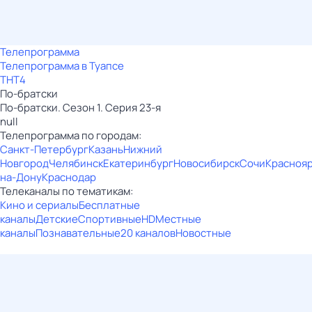
Телепрограмма
Телепрограмма в Туапсе
ТНТ4
По-братски
По-братски. Сезон 1. Серия 23-я
null
Телепрограмма по городам:
Санкт-Петербург
Казань
Нижний
Новгород
Челябинск
Екатеринбург
Новосибирск
Сочи
Красноя
на-Дону
Краснодар
Телеканалы по тематикам:
Кино и сериалы
Бесплатные
каналы
Детские
Спортивные
HD
Местные
каналы
Познавательные
20 каналов
Новостные