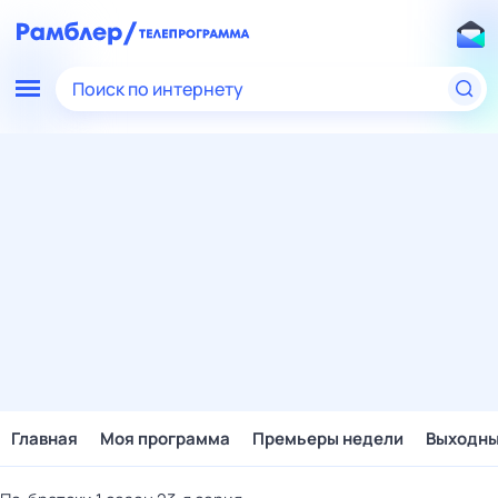
Поиск по интернету
Главная
Моя программа
Премьеры недели
Выходн