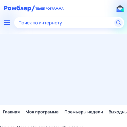
Поиск по интернету
Главная
Моя программа
Премьеры недели
Выходн