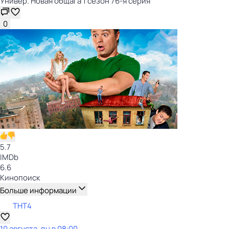
Универ. Новая общага 1 сезон 76-я серия
0
5.7
IMDb
6.6
Кинопоиск
Больше информации
ТНТ4
10 августа, пн в 08:00