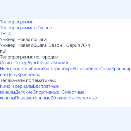
Телепрограмма
Телепрограмма в Туапсе
ТНТ4
Универ. Новая общага
Универ. Новая общага. Сезон 1. Серия 76-я
null
Телепрограмма по городам:
Санкт-Петербург
Казань
Нижний
Новгород
Челябинск
Екатеринбург
Новосибирск
Сочи
Красноя
на-Дону
Краснодар
Телеканалы по тематикам:
Кино и сериалы
Бесплатные
каналы
Детские
Спортивные
HD
Местные
каналы
Познавательные
20 каналов
Новостные