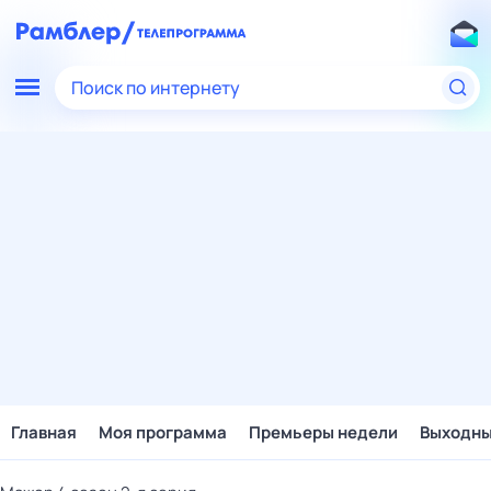
Поиск по интернету
Главная
Моя программа
Премьеры недели
Выходн