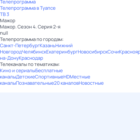
Телепрограмма
Телепрограмма в Туапсе
ТВ 3
Мажор
Мажор. Сезон 4. Серия 2-я
null
Телепрограмма по городам:
Санкт-Петербург
Казань
Нижний
Новгород
Челябинск
Екатеринбург
Новосибирск
Сочи
Красноя
на-Дону
Краснодар
Телеканалы по тематикам:
Кино и сериалы
Бесплатные
каналы
Детские
Спортивные
HD
Местные
каналы
Познавательные
20 каналов
Новостные