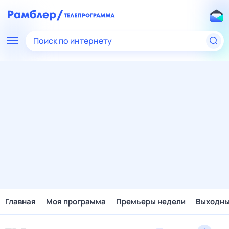
Поиск по интернету
Главная
Моя программа
Премьеры недели
Выходн