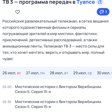
ТВ 3 — программа передач в
Туапсе
1
Российский развлекательный телеканал, в сетке вещания
которого художественные фильмы и сериалы,
погружающие зрителей в мир мистики, фантастики,
приключений, детективных расследований, а также
анимационные ленты. Телеканал ТВ-3 — место силы для
тех, кто хочет мечтать, верить и открывать мир, полный
чудес
26 июл,
вс
27 июл,
пн
28 июл,
вт
29 июл,
ср
30 июл,
Мистические истории с Виктoром Bержбицким
.
05:00
Сезон 5
. Серия 15-я
Мистические истории с Виктoром Bержбицким
.
05:30
Сезон 5
. Серия 15-я