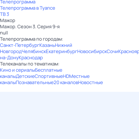
Телепрограмма
Телепрограмма в Туапсе
ТВ 3
Мажор
Мажор. Сезон 3. Серия 9-я
null
Телепрограмма по городам:
Санкт-Петербург
Казань
Нижний
Новгород
Челябинск
Екатеринбург
Новосибирск
Сочи
Красноя
на-Дону
Краснодар
Телеканалы по тематикам:
Кино и сериалы
Бесплатные
каналы
Детские
Спортивные
HD
Местные
каналы
Познавательные
20 каналов
Новостные