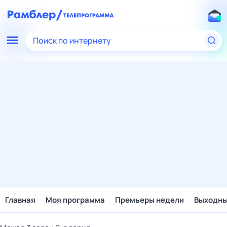
Поиск по интернету
Главная
Моя программа
Премьеры недели
Выходн