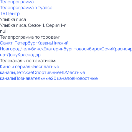
Телепрограмма
Телепрограмма в Туапсе
ТВ Центр
Улыбка лиса
Улыбка лиса. Сезон 1. Серия 1-я
null
Телепрограмма по городам:
Санкт-Петербург
Казань
Нижний
Новгород
Челябинск
Екатеринбург
Новосибирск
Сочи
Красноя
на-Дону
Краснодар
Телеканалы по тематикам:
Кино и сериалы
Бесплатные
каналы
Детские
Спортивные
HD
Местные
каналы
Познавательные
20 каналов
Новостные