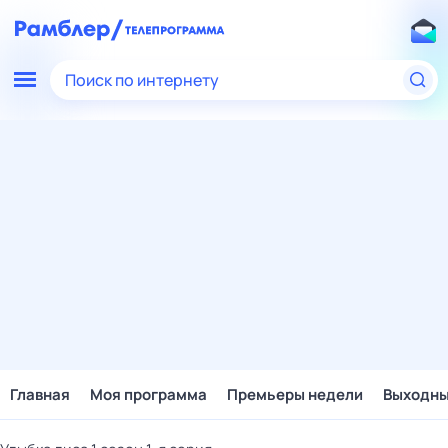
Поиск по интернету
Главная
Моя программа
Премьеры недели
Выходн