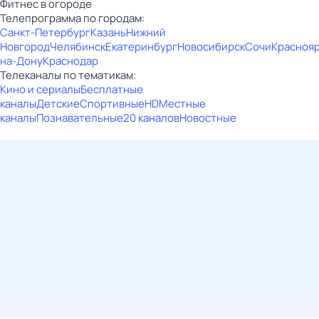
Фитнес в огороде
Телепрограмма по городам:
Санкт-Петербург
Казань
Нижний
Новгород
Челябинск
Екатеринбург
Новосибирск
Сочи
Красноя
на-Дону
Краснодар
Телеканалы по тематикам:
Кино и сериалы
Бесплатные
каналы
Детские
Спортивные
HD
Местные
каналы
Познавательные
20 каналов
Новостные