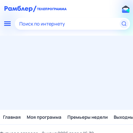
Поиск по интернету
Главная
Моя программа
Премьеры недели
Выходн