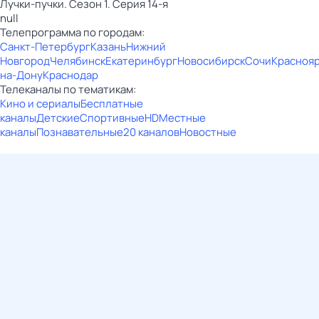
Лучки-пучки. Сезон 1. Серия 14-я
null
Телепрограмма по городам:
Санкт-Петербург
Казань
Нижний
Новгород
Челябинск
Екатеринбург
Новосибирск
Сочи
Красноя
на-Дону
Краснодар
Телеканалы по тематикам:
Кино и сериалы
Бесплатные
каналы
Детские
Спортивные
HD
Местные
каналы
Познавательные
20 каналов
Новостные