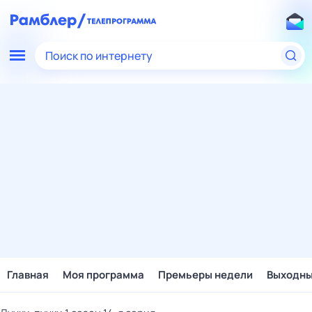
Поиск по интернету
Главная
Моя программа
Премьеры недели
Выходн