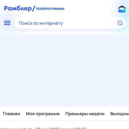
Поиск по интернету
Главная
Моя программа
Премьеры недели
Выходн