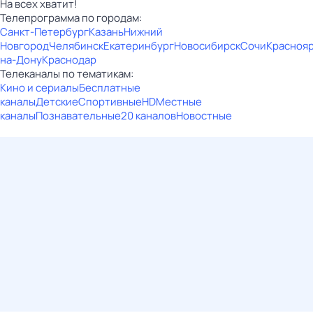
На всех хватит!
Телепрограмма по городам:
Санкт-Петербург
Казань
Нижний
Новгород
Челябинск
Екатеринбург
Новосибирск
Сочи
Красноя
на-Дону
Краснодар
Телеканалы по тематикам:
Кино и сериалы
Бесплатные
каналы
Детские
Спортивные
HD
Местные
каналы
Познавательные
20 каналов
Новостные