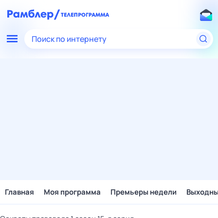
Поиск по интернету
Главная
Моя программа
Премьеры недели
Выходн