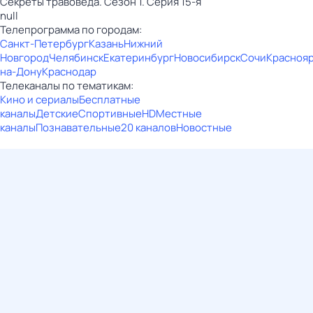
Секреты травоведа. Сезон 1. Серия 15-я
null
Телепрограмма по городам:
Санкт-Петербург
Казань
Нижний
Новгород
Челябинск
Екатеринбург
Новосибирск
Сочи
Красноя
на-Дону
Краснодар
Телеканалы по тематикам:
Кино и сериалы
Бесплатные
каналы
Детские
Спортивные
HD
Местные
каналы
Познавательные
20 каналов
Новостные