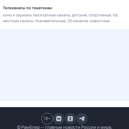
Телеканалы по тематикам:
кино и сериалы
бесплатные каналы
детские
спортивные
hd
местные каналы
познавательные
20 каналов
новостные
18
+
© Рамблер — главные новости России и мира,