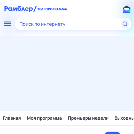
Поиск по интернету
Главная
Моя программа
Премьеры недели
Выходн